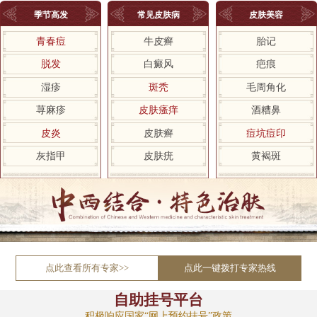
季节高发
常见皮肤病
皮肤美容
青春痘
牛皮癣
胎记
脱发
白癜风
疤痕
湿疹
斑秃
毛周角化
荨麻疹
皮肤瘙痒
酒糟鼻
皮炎
皮肤癣
痘坑痘印
灰指甲
皮肤疣
黄褐斑
点此查看所有专家>>
点此一键拨打专家热线
自助挂号平台
积极响应国家“网上预约挂号”政策