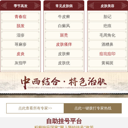
季节高发
常见皮肤病
皮肤美容
青春痘
牛皮癣
胎记
脱发
白癜风
疤痕
湿疹
斑秃
毛周角化
荨麻疹
皮肤瘙痒
酒糟鼻
皮炎
皮肤癣
痘坑痘印
灰指甲
皮肤疣
黄褐斑
点此查看所有专家>>
点此一键拨打专家热线
自助挂号平台
积极响应国家“网上预约挂号”政策